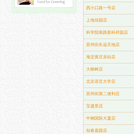
西小口路一号店
上地佳园店
科学院南路新科祥园店
苏州街长远天地店
海淀黄庄东站店
大柳树店
北京语言大学店
苏州街第二便利店
宝盛里店
中钢国际大厦店
知春嘉园店