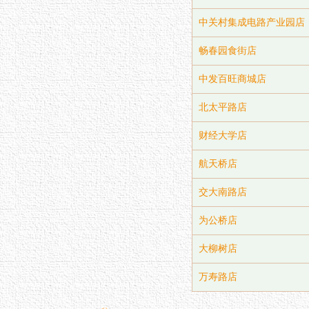
中关村集成电路产业园店
畅春园食街店
中发百旺商城店
北太平路店
财经大学店
航天桥店
交大南路店
为公桥店
大柳树店
万寿路店