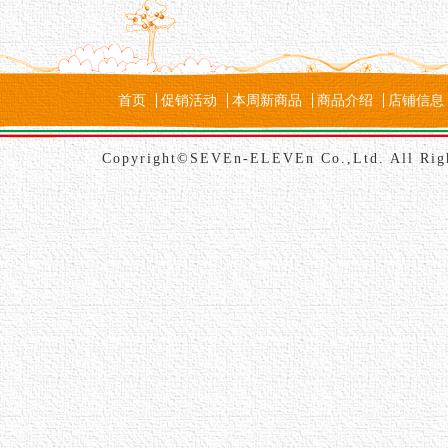
首页
促销活动
本周新商品
商品介绍
店铺信息
Copyright©SEVEn-ELEVEn Co.,Ltd. All Rig